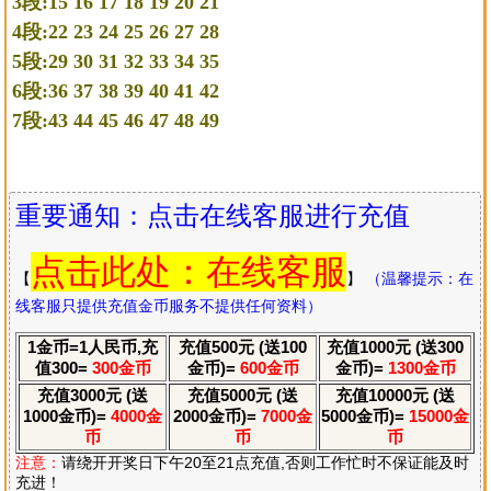
3段:15 16 17 18 19 20 21
4段:22 23 24 25 26 27 28
5段:29 30 31 32 33 34 35
6段:36 37 38 39 40 41 42
7段:43 44 45 46 47 48 49
重要通知：点击在线客服进行充值
点击此处
：在线客服
【
】
（温馨提示：在
线客服只提供充值金币服务不提供任何资料）
1金币=1人民币,充
充值500元 (送100
充值1000元 (送300
值300=
300金币
金币)=
600金币
金币)=
1300金币
充值3000元 (送
充值5000元 (送
充值10000元 (送
1000金币)=
4000金
2000金币)=
7000金
5000金币)=
15000金
币
币
币
注意：
请绕开开奖日下午20至21点充值,否则工作忙时不保证能及时
充进！