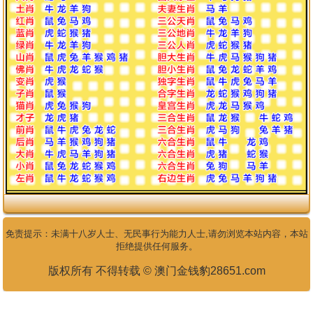
免责提示：未满十八岁人士、无民事行为能力人士,请勿浏览本站内容，本站
拒绝提供任何服务。
版权所有 不得转载 © 澳门金钱豹28651.com