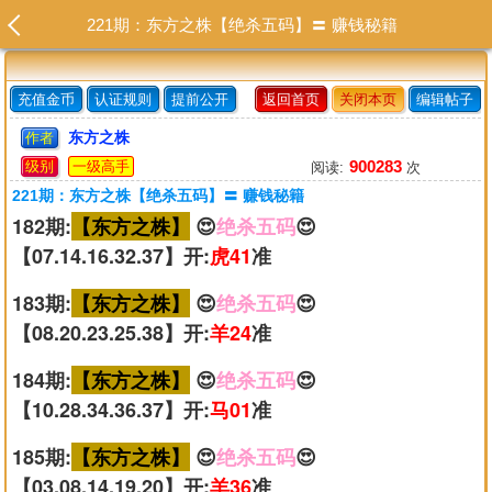
221期：东方之株【绝杀五码】〓 赚钱秘籍
充值金币
认证规则
提前公开
返回首页
关闭本页
编辑帖子
东方之株
作者
900283
级别
一级高手
阅读:
次
221期：东方之株【绝杀五码】〓 赚钱秘籍
182期:
【东方之株】
😍
绝杀五码
😍
【07.14.16.32.37】开:
虎41
准
183期:
【东方之株】
😍
绝杀五码
😍
【08.20.23.25.38】开:
羊24
准
184期:
【东方之株】
😍
绝杀五码
😍
【10.28.34.36.37】开:
马01
准
185期:
【东方之株】
😍
绝杀五码
😍
【03.08.14.19.20】开:
羊36
准