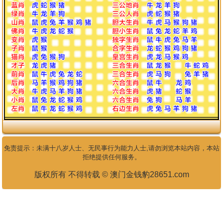
免责提示：未满十八岁人士、无民事行为能力人士,请勿浏览本站内容，本站
拒绝提供任何服务。
版权所有 不得转载 © 澳门金钱豹28651.com