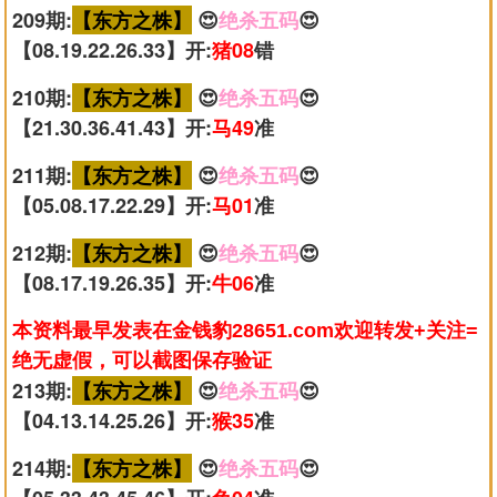
209期:
【东方之株】
😍
绝杀五码
😍
【08.19.22.26.33】开:
猪08
错
210期:
【东方之株】
😍
绝杀五码
😍
【21.30.36.41.43】开:
马49
准
211期:
【东方之株】
😍
绝杀五码
😍
【05.08.17.22.29】开:
马01
准
212期:
【东方之株】
😍
绝杀五码
😍
【08.17.19.26.35】开:
牛06
准
本资料最早发表在金钱豹28651.com欢迎转发+关注=
绝无虚假，可以截图保存验证
213期:
【东方之株】
😍
绝杀五码
😍
【04.13.14.25.26】开:
猴35
准
214期:
【东方之株】
😍
绝杀五码
😍