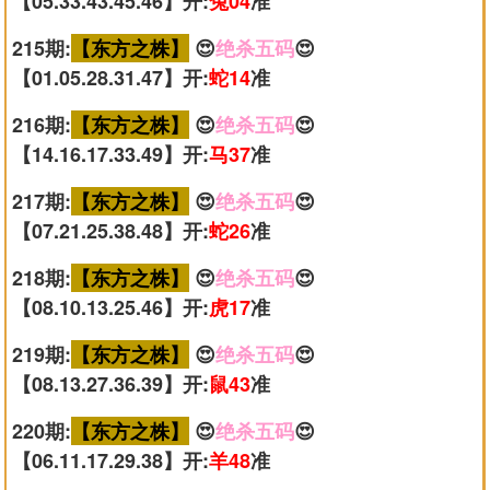
【05.33.43.45.46】开:
兔04
准
215期:
【东方之株】
😍
绝杀五码
😍
【01.05.28.31.47】开:
蛇14
准
216期:
【东方之株】
😍
绝杀五码
😍
【14.16.17.33.49】开:
马37
准
217期:
【东方之株】
😍
绝杀五码
😍
【07.21.25.38.48】开:
蛇26
准
218期:
【东方之株】
😍
绝杀五码
😍
【08.10.13.25.46】开:
虎17
准
219期:
【东方之株】
😍
绝杀五码
😍
【08.13.27.36.39】开:
鼠43
准
220期:
【东方之株】
😍
绝杀五码
😍
【06.11.17.29.38】开:
羊48
准