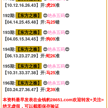
【10.12.16.26.43】开:
虎29
准
192期:
【东方之株】
😍
绝杀五码
😍
【04.14.25.45.48】开:
马25
错
193期:
【东方之株】
😍
绝杀五码
😍
【04.05.15.34.45】开:
狗09
准
194期:
【东方之株】
😍
绝杀五码
😍
【06.13.23.27.29】开:
蛇26
准
195期:
【东方之株】
😍
绝杀五码
😍
【10.31.33.37.38】开:
马25
准
196期:
【东方之株】
😍
绝杀五码
😍
【03.24.27.36.47】开:
龙39
准
本资料最早发表在金钱豹28651.com欢迎转发+关注=
绝无虚假，可以截图保存验证