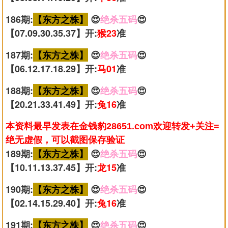
186期:
【东方之株】
😍
绝杀五码
😍
【07.09.30.35.37】开:
猴23
准
187期:
【东方之株】
😍
绝杀五码
😍
【06.12.17.18.29】开:
马01
准
188期:
【东方之株】
😍
绝杀五码
😍
【20.21.33.41.49】开:
兔16
准
本资料最早发表在金钱豹28651.com欢迎转发+关注=
绝无虚假，可以截图保存验证
189期:
【东方之株】
😍
绝杀五码
😍
【10.11.13.37.45】开:
龙15
准
190期:
【东方之株】
😍
绝杀五码
😍
【02.14.15.29.40】开:
兔16
准
191期:
【东方之株】
😍
绝杀五码
😍