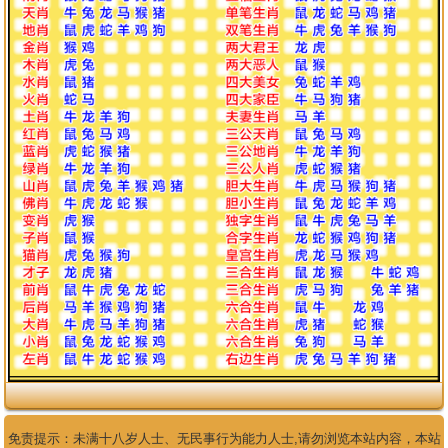
免责提示：未满十八岁人士、无民事行为能力人士,请勿浏览本站内容，本站