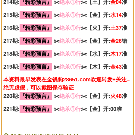
214期:
『精彩预言』
✂️
绝杀①行
✂️【土】开:
金04
准
215期:
『精彩预言』
✂️
绝杀①行
✂️【金】开:
水14
准
216期:
『精彩预言』
✂️
绝杀①行
✂️【火】开:
土37
准
217期:
『精彩预言』
✂️
绝杀①行
✂️【金】开:
金26
错
218期:
『精彩预言』
✂️
绝杀①行
✂️【水】开:
木17
准
219期:
『精彩预言』
✂️
绝杀①行
✂️【木】开:
金43
准
本资料最早发表在金钱豹28651.com欢迎转发+关注=
绝无虚假，可以截图保存验证
220期:
『精彩预言』
✂️
绝杀①行
✂️【金】开:
火48
准
221期:
『精彩预言』
✂️
绝杀①行
✂️【金】开:00准