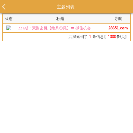
主题列表
状态
标题
导航
221期：聚财玄机【绝杀①尾】〓 抓住机会
28651.com
共搜索到了
1
条信息〖
1000
条/页〗