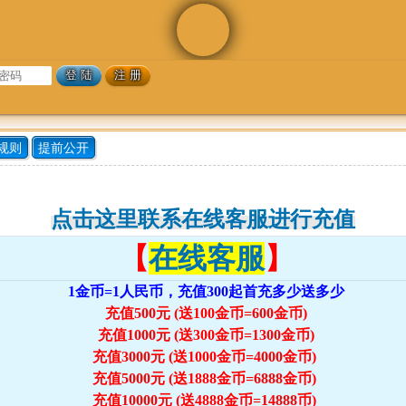
规则
提前公开
点击这里联系在线客服进行充值
【
在线客服
】
1金币=1人民币，充值300起首充多少送多少
充值500元 (送100金币=600金币)
充值1000元 (送300金币=1300金币)
充值3000元 (送1000金币=4000金币)
充值5000元 (送1888金币=6888金币)
充值10000元 (送4888金币=14888币)