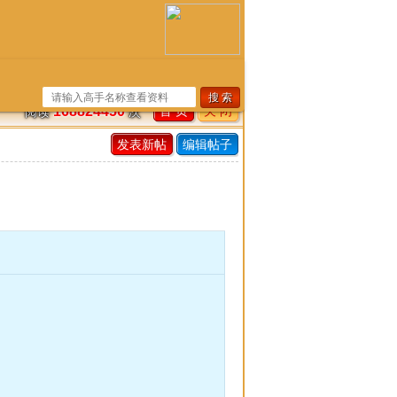
首 页
关 闭
168824450
阅读
次
发表新帖
编辑帖子